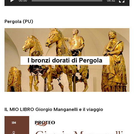
00:00
08:52
e
r
Pergola (PU)
IL MIO LIBRO Giorgio Manganelli e il viaggio