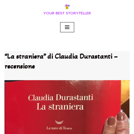
YOUR BEST STORYTELLER
Vai
al
contenuto
“La straniera” di Claudia Durastanti –
recensione