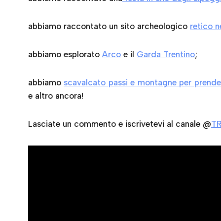
abbiamo raccontato un sito archeologico
retico 
abbiamo esplorato
Arco
e il
Garda Trentino
;
abbiamo
scavalcato passi e montagne per prendere
e altro ancora!
Lasciate un commento e iscrivetevi al canale @
TR