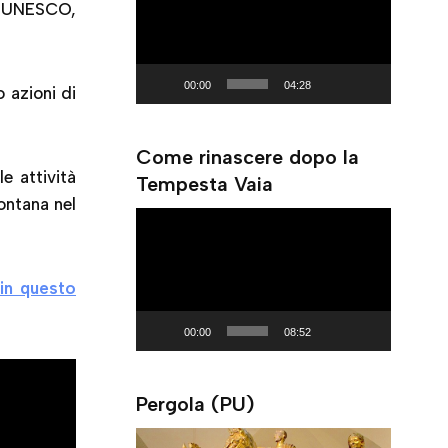
ti UNESCO,
r
d
e
o
00:00
04:28
 azioni di
P
l
Come rinascere dopo la
a
 le attività
Tempesta Vaia
y
ontana nel
e
V
r
i
d
in questo
e
o
00:00
08:52
P
l
Pergola (PU)
a
y