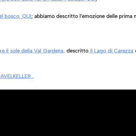
nel bosco, QUI
; abbiamo descritto l’emozione delle prima
 il sole della Val Gardena,
descritto
il Lago di Carezza
AVELKELLER .