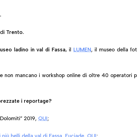
.
d
i Trento.
seo ladino in val di Fassa,
il
LUMEN
, il museo della fo
e non mancano i workshop online di oltre 40 operatori p
prezzate i reportage?
 Dolomiti” 2019,
QUI
;
 più belli della val di Fassa, Fuciade, QUI
;