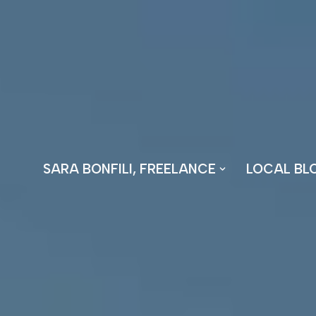
Vai
al
contenuto
SARA BONFILI, FREELANCE
LOCAL BL