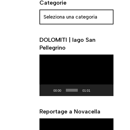
Categorie
DOLOMITI | lago San
Pellegrino
V
i
d
e
o
00:00
01:01
P
l
Reportage a Novacella
a
y
V
e
i