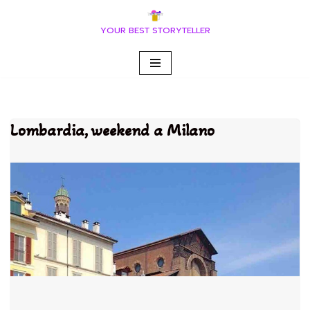
YOUR BEST STORYTELLER
Vai
al
contenuto
Lombardia, weekend a Milano