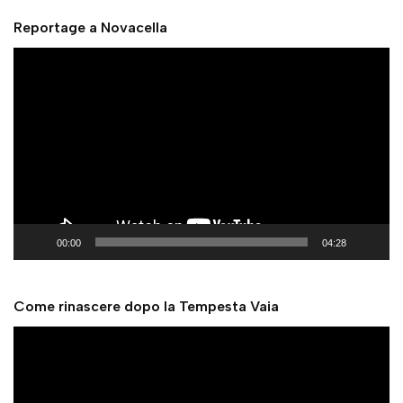
Reportage a Novacella
V
i
d
e
o
P
l
a
y
00:00
04:28
e
r
Come rinascere dopo la Tempesta Vaia
V
i
d
e