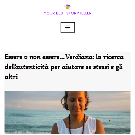
YOUR BEST STORYTELLER
Vai
al
contenuto
Essere o non essere… Verdiana: la ricerca
dell’autenticità per aiutare se stessi e gli
altri