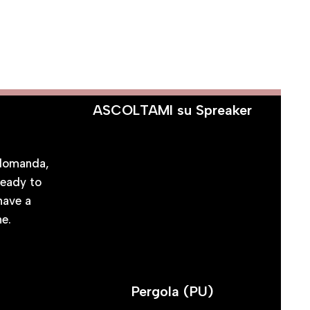
ASCOLTAMI su Spreaker
CI
 domanda,
ready to
 have a
ne.
Pergola (PU)