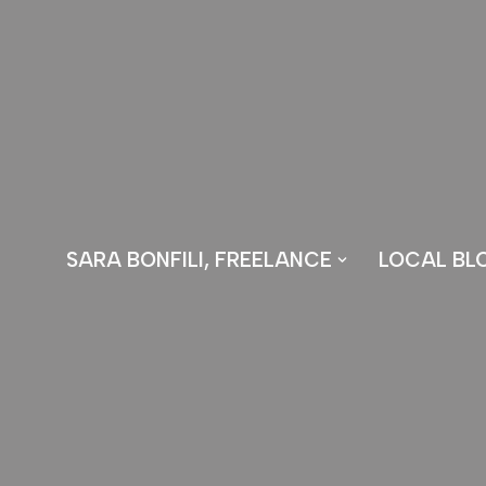
Vai
al
contenuto
SARA BONFILI, FREELANCE
LOCAL BL